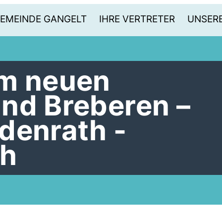
GEMEINDE GANGELT
IHRE VERTRETER
UNSERE
um neuen
nd Breberen –
denrath -
ch