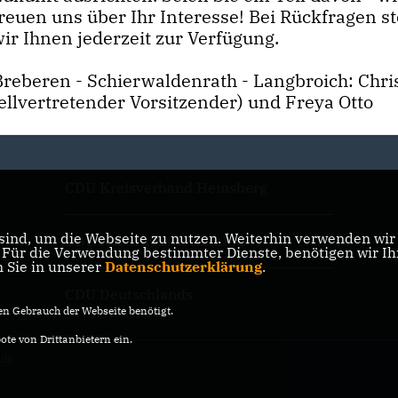
freuen uns über Ihr Interesse! Bei Rückfragen s
ir Ihnen jederzeit zur Verfügung.
eberen - Schierwaldenrath - Langbroich: Chri
ellvertretender Vorsitzender) und Freya Otto
CDU Kreisverband Heinsberg
ind, um die Webseite zu nutzen. Weiterhin verwenden wir D
CDU Nordrhein-Westfalen
ür die Verwendung bestimmter Dienste, benötigen wir Ihre
n Sie in unserer
Datenschutzerklärung
.
CDU Deutschlands
n Gebrauch der Webseite benötigt.
te von Drittanbietern ein.
nds