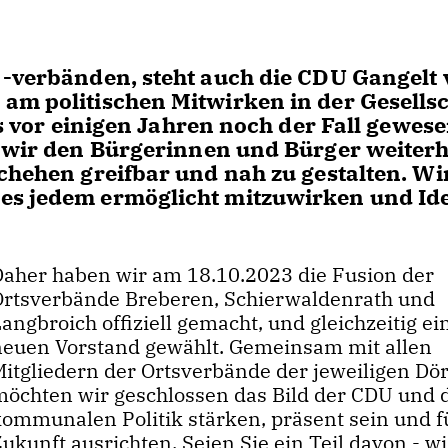
 -verbänden, steht auch die CDU Gangelt 
am politischen Mitwirken in der Gesellsc
es vor einigen Jahren noch der Fall gewesen
s wir den Bürgerinnen und Bürger weiterh
chehen greifbar und nah zu gestalten. Wi
es jedem ermöglicht mitzuwirken und Id
Daher haben wir am 18.10.2023 die Fusion der
Ortsverbände Breberen, Schierwaldenrath und
angbroich offiziell gemacht, und gleichzeitig e
neuen Vorstand gewählt. Gemeinsam mit allen
Mitgliedern der Ortsverbände der jeweiligen Dör
möchten wir geschlossen das Bild der CDU und 
kommunalen Politik stärken, präsent sein und f
ukunft ausrichten. Seien Sie ein Teil davon - wi