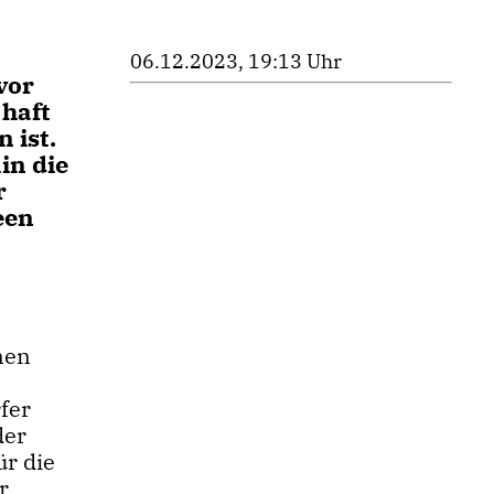
06.12.2023, 19:13 Uhr
vor
haft
 ist.
in die
r
een
inen
fer
der
ür die
r