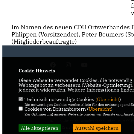
w
Im Namen des neuen CDU Ortsverbandes Br
Phlippen (Vorsitzender), Peter Beumers (St
(Mitgliederbeauftragte)
Cookie Hinweis
Diese Webseite verwendet Cookies, die notwendig s
IMPRESSUM
DATENSCHUTZ
Webangebot zu verbessern (Website-Optmierung). F
KONTAKT
jederzeit widerrufen. Weitere Informationen finde
Technisch notwendige Cookies (
Übersicht
)
Die notwendigen Cookies werden allein für den ordnungsgemäße
Cookies von Drittanbietern (
Übersicht
)
Zur Optimierung unserer Webseite binden wir Dienste und Angebo
@2026 Christlich Demokratische Union Deutschla
Alle akzeptieren
(CDU), Kreisverband Heinsberg
Auswahl speichern
Alle Rechte vorbehalten.