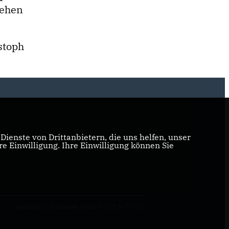
tehen
stoph
ienste von Drittanbietern, die uns helfen, unser
 Einwilligung. Ihre Einwilligung können Sie
Realisation: Sharkness Media GmbH & Co. KG