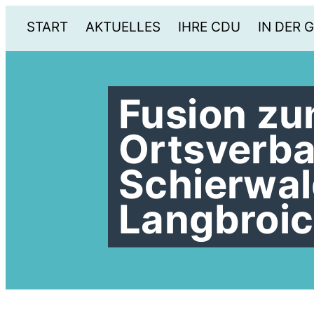
START
AKTUELLES
IHRE CDU
IN DER 
Fusion z
Ortsverba
Schierwal
Langbroi