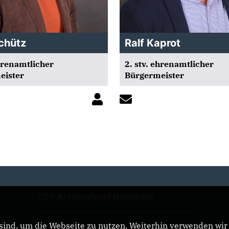
chütz
Ralf Kaprot
ehrenamtlicher
2. stv. ehrenamtlicher
eister
Bürgermeister
CDU Kreisverband Heinsberg
ind, um die Webseite zu nutzen. Weiterhin verwenden wir D
CDU Nordrhein-Westfalen