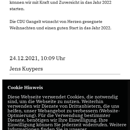
können wir mit Kraft und Zuversicht in das Jahr 2022
starten.
Die CDU Gangelt wünscht von Herzen gesegnete
Weihnachten und einen guten Start in das Jahr 2022.
24.12.2021, 10:09 Uhr
Jens Kuypers
Cookie Hinweis
Diese Webseite verwendet Cookies, die notwendig
sind, um die Webseite zu nutzen. Weiterhin
verwenden wir Dienste von Drittanbietern, die uns
helfen, unser Webangebot zu verbessern (Website-
Optmierung). Für die Verwendung bestimmter
Dienste, benötigen wir Ihre Einwilligung. Ihre
IMPRESSUM
DATENSCHUTZ
KONTAKT
Einwilligung können Sie jederzeit widerrufen. Weitere
Informationen finden Sie in unserer