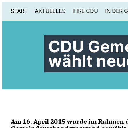
START
AKTUELLES
IHRE CDU
IN DER 
CDU Geme
wählt neu
Am 16. April 2015 wurde im Rahmen 