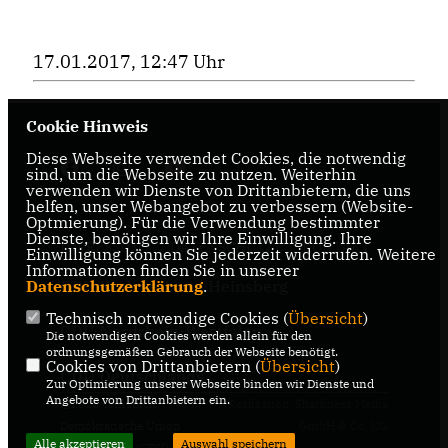
17.01.2017, 12:47 Uhr
Cookie Hinweis
Diese Webseite verwendet Cookies, die notwendig
sind, um die Webseite zu nutzen. Weiterhin
verwenden wir Dienste von Drittanbietern, die uns
helfen, unser Webangebot zu verbessern (Website-
Optmierung). Für die Verwendung bestimmter
Dienste, benötigen wir Ihre Einwilligung. Ihre
IMPRESSUM
DATENSCHUTZ
KONTAKT
Einwilligung können Sie jederzeit widerrufen. Weitere
Informationen finden Sie in unserer
Datenschutzerklärung
CDU Kreisverband Heinsberg
.
Technisch notwendige Cookies (
Übersicht
)
CDU Nordrhein-Westfalen
Die notwendigen Cookies werden allein für den
ordnungsgemäßen Gebrauch der Webseite benötigt.
Cookies von Drittanbietern (
Übersicht
)
CDU Deutschlands
Zur Optimierung unserer Webseite binden wir Dienste und
Angebote von Drittanbietern ein.
@2026 Christlich
Realisation: Sharkness Media
Demokratische Union
GmbH & Co. KG
Alle akzeptieren
Auswahl speichern
Deutschlands (CDU),